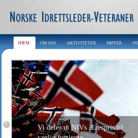
HJEM
OM OSS
AKTIVITETER
MØTER
IN
Vi deler ut NIVs Ærespris til
særlig fortjente
norske ledere/trenere.