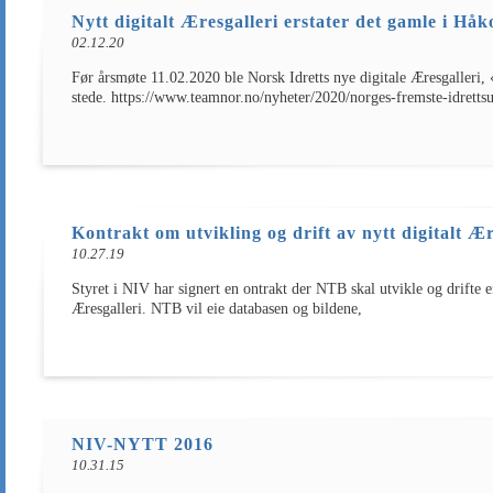
Nytt digitalt Æresgalleri erstater det gamle i Hå
02.12.20
Før årsmøte 11.02.2020 ble Norsk Idretts nye digitale Æresgaller
stede. https://www.teamnor.no/nyheter/2020/norges-fremste-idrettsut
Kontrakt om utvikling og drift av nytt digitalt 
10.27.19
Styret i NIV har signert en ontrakt der NTB skal utvikle og drifte 
Æresgalleri. NTB vil eie databasen og bildene,
NIV-NYTT 2016
10.31.15