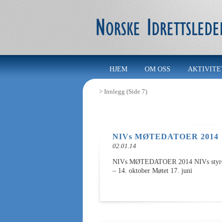
HJEM
OM OSS
AKTIVITE
>
Innlegg
(Side 7)
NIVs MØTEDATOER 2014
02.01.14
NIVs MØTEDATOER 2014 NIVs styre har 
– 14. oktober Møtet 17. juni