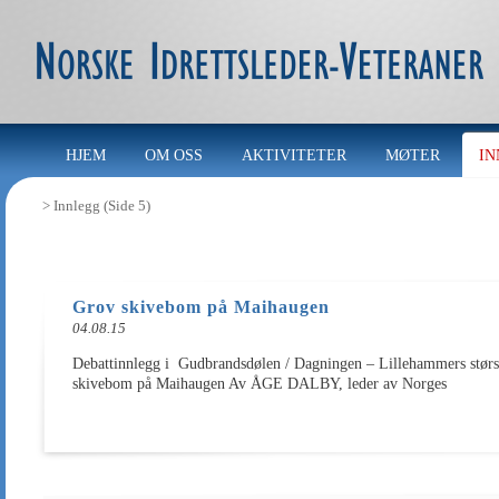
HJEM
OM OSS
AKTIVITETER
MØTER
IN
>
Innlegg
(Side 5)
Grov skivebom på Maihaugen
04.08.15
Debattinnlegg i Gudbrandsdølen / Dagningen – Lillehammers størst
skivebom på Maihaugen Av ÅGE DALBY, leder av Norges